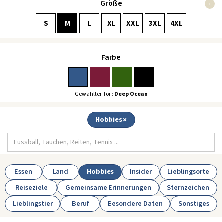
Größe
i
S
M
L
XL
XXL
3XL
4XL
Farbe
Gewählter Ton:
Deep Ocean
Hobbies
Essen
Land
Hobbies
Insider
Lieblingsorte
Reiseziele
Gemeinsame Erinnerungen
Sternzeichen
Lieblingstier
Beruf
Besondere Daten
Sonstiges