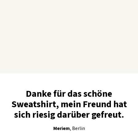
jederzeit stornieren.
Dein Sweatshirt dringender? Dann schreib uns vorab, wir werden
versuchen, dich kostenlos zu priorisieren.
Danke für das schöne
Sweatshirt, mein Freund hat
sich riesig darüber gefreut.
Meriem
, Berlin