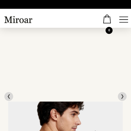
0
❮
❯